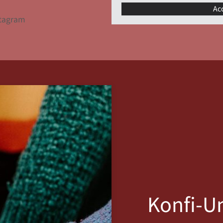
Ac
stagram
Konfi-Un