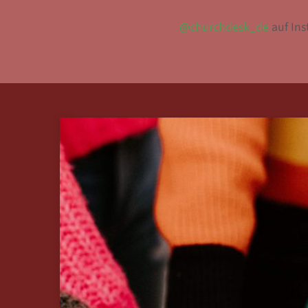
@churchdesk_de
auf In