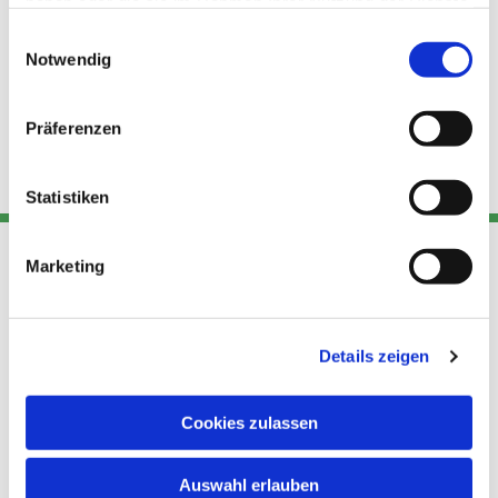
haben oder die sie im Rahmen Ihrer Nutzung der Dienste
gesammelt haben.
Einwilligungsauswahl
Notwendig
Präferenzen
Statistiken
Marketing
Adresse
Kont
Links
Akt
Details zeigen
Katholische
Datensch
Kirchengemeinde Pfarrei
utz
Telefon
Hl. Theresa von Avila Berlin
Cookies zulassen
+49 30
Datensch
Nordost
924 64 28
Leitender Pfarrer - Norbert
utz -
Fax +49
Auswahl erlauben
Pomplun