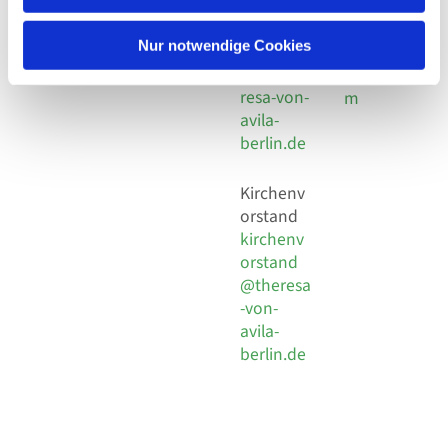
30 924 54
Social
Behaimstr. 39
18
Media
13086 Berlin
Nur notwendige Cookies
E-Mail
Impressu
info@the
resa-von-
m
avila-
berlin.de
Kirchenv
orstand
kirchenv
orstand
@theresa
-von-
avila-
berlin.de