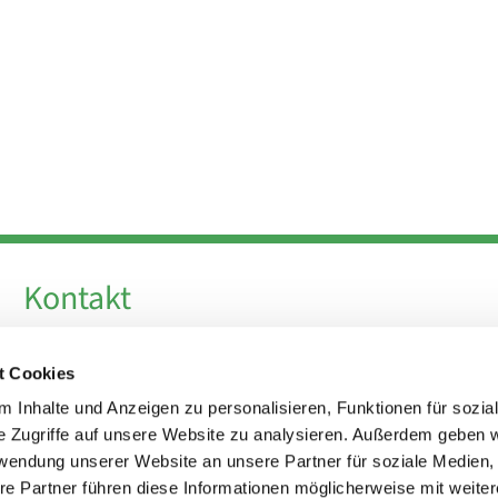
Kontakt
Telefon +49 30 924 64 28
t Cookies
Fax +49 30 924 54 18
E-Mail
info@theresa-von-avila-berlin.de
 Inhalte und Anzeigen zu personalisieren, Funktionen für sozia
e Zugriffe auf unsere Website zu analysieren. Außerdem geben w
rwendung unserer Website an unsere Partner für soziale Medien
Kirchenvorstand
re Partner führen diese Informationen möglicherweise mit weite
kirchenvorstand@theresa-von-avila-berlin.de