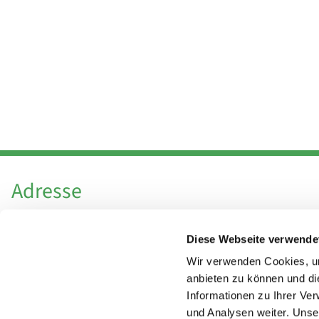
Adresse
Katholische Kirchengemeinde Pfarrei
Diese Webseite verwende
Hl. Theresa von Avila Berlin Nordost
Leitender Pfarrer - Norbert Pomplun
Wir verwenden Cookies, um
Behaimstr. 39
anbieten zu können und di
Informationen zu Ihrer Ve
13086 Berlin
und Analysen weiter. Unse