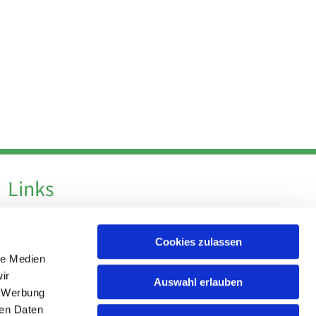
Links
Datenschutz
Cookies zulassen
Datenschutz - Social Media
le Medien
Impressum
ir
Auswahl erlauben
, Werbung
ren Daten