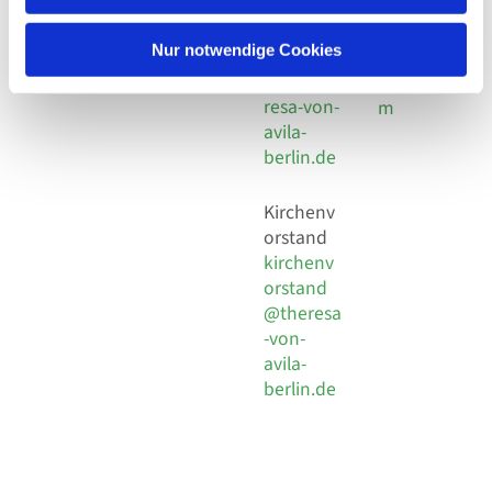
30 924 54
Social
Behaimstr. 39
18
Media
13086 Berlin
Nur notwendige Cookies
E-Mail
Impressu
info@the
resa-von-
m
avila-
berlin.de
Kirchenv
orstand
kirchenv
orstand
@theresa
-von-
avila-
berlin.de