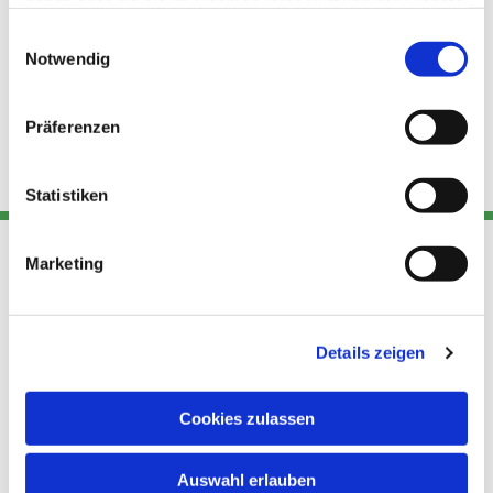
haben oder die sie im Rahmen Ihrer Nutzung der Dienste
gesammelt haben.
Einwilligungsauswahl
Notwendig
Präferenzen
Statistiken
Marketing
Adresse
Kont
Links
Akt
Details zeigen
Katholische
Datensch
Kirchengemeinde Pfarrei
utz
Telefon
Hl. Theresa von Avila Berlin
Cookies zulassen
+49 30
Datensch
Nordost
924 64 28
Leitender Pfarrer - Norbert
utz -
Fax +49
Auswahl erlauben
Pomplun