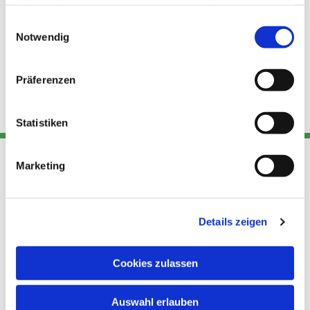
haben oder die sie im Rahmen Ihrer Nutzung der Dienste
gesammelt haben.
Einwilligungsauswahl
Notwendig
Präferenzen
Statistiken
Marketing
Adresse
Kont
Links
Akt
Details zeigen
Katholische
Datensch
Kirchengemeinde Pfarrei
utz
Telefon
Hl. Theresa von Avila Berlin
Cookies zulassen
+49 30
Datensch
Nordost
924 64 28
Leitender Pfarrer - Norbert
utz -
Fax +49
Auswahl erlauben
Pomplun