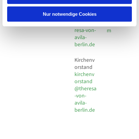
30 924 54
Social
Behaimstr. 39
18
Media
13086 Berlin
Nur notwendige Cookies
E-Mail
Impressu
info@the
resa-von-
m
avila-
berlin.de
Kirchenv
orstand
kirchenv
orstand
@theresa
-von-
avila-
berlin.de