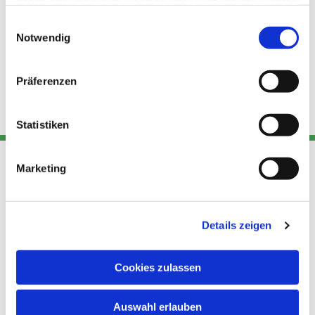
haben oder die sie im Rahmen Ihrer Nutzung der Dienste
gesammelt haben.
Einwilligungsauswahl
Notwendig
Präferenzen
Statistiken
Marketing
Adresse
Kont
Links
Akt
Details zeigen
Katholische
Datensch
Kirchengemeinde Pfarrei
utz
Telefon
Hl. Theresa von Avila Berlin
Cookies zulassen
+49 30
Datensch
Nordost
924 64 28
Leitender Pfarrer - Norbert
utz -
Fax +49
Auswahl erlauben
Pomplun