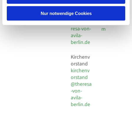
30 924 54
Social
Behaimstr. 39
18
Media
13086 Berlin
Nur notwendige Cookies
E-Mail
Impressu
info@the
resa-von-
m
avila-
berlin.de
Kirchenv
orstand
kirchenv
orstand
@theresa
-von-
avila-
berlin.de