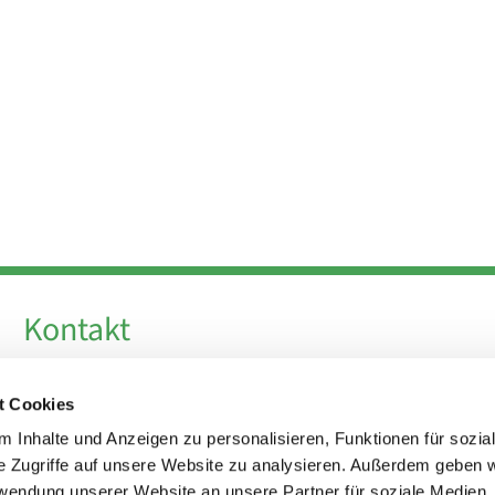
Kontakt
Telefon +49 30 924 64 28
t Cookies
Fax +49 30 924 54 18
E-Mail
info@theresa-von-avila-berlin.de
 Inhalte und Anzeigen zu personalisieren, Funktionen für sozia
e Zugriffe auf unsere Website zu analysieren. Außerdem geben w
rwendung unserer Website an unsere Partner für soziale Medien