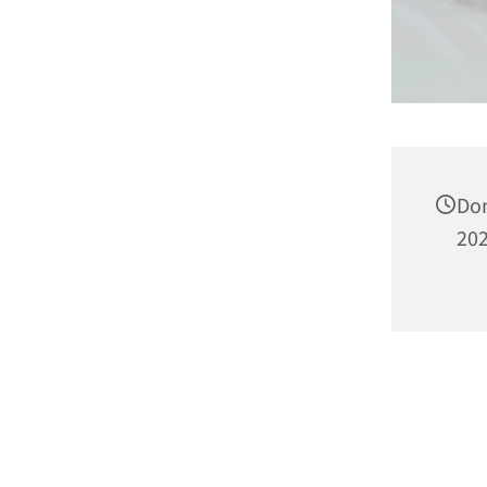
Don
202