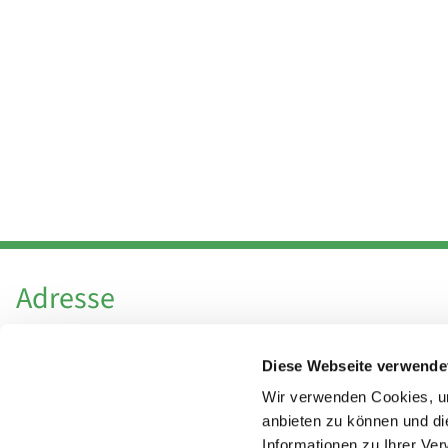
Adresse
Katholische Kirchengemeinde Pfarrei
Diese Webseite verwende
Hl. Theresa von Avila Berlin Nordost
Leitender Pfarrer - Norbert Pomplun
Wir verwenden Cookies, um
Behaimstr. 39
anbieten zu können und di
Informationen zu Ihrer Ve