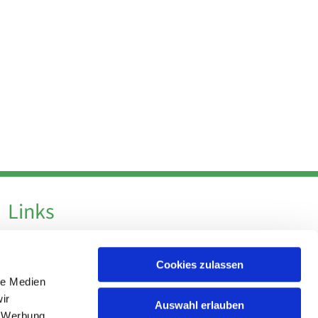
Links
Datenschutz
Cookies zulassen
Datenschutz - Social Media
le Medien
Impressum
ir
Auswahl erlauben
, Werbung