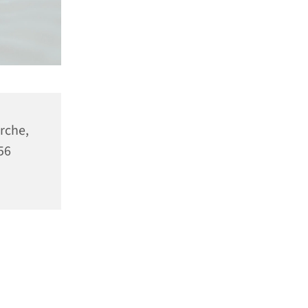
rche,
56