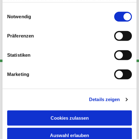
haben oder die sie im Rahmen Ihrer Nutzung der Dienste
gesammelt haben.
Einwilligungsauswahl
Notwendig
Präferenzen
Statistiken
Marketing
Adresse
Kont
Links
Akt
Details zeigen
Katholische
Datensch
Kirchengemeinde Pfarrei
utz
Telefon
Hl. Theresa von Avila Berlin
Cookies zulassen
+49 30
Datensch
Nordost
924 64 28
Leitender Pfarrer - Norbert
utz -
Fax +49
Auswahl erlauben
Pomplun