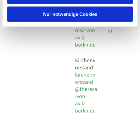
30 924 54
Social
Behaimstr. 39
18
Media
13086 Berlin
Nur notwendige Cookies
E-Mail
Impressu
info@the
resa-von-
m
avila-
berlin.de
Kirchenv
orstand
kirchenv
orstand
@theresa
-von-
avila-
berlin.de