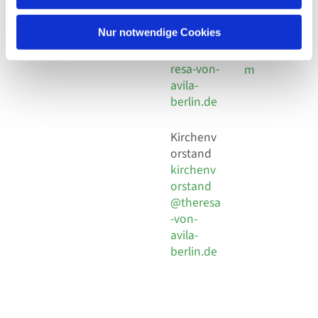
30 924 54
Social
Behaimstr. 39
18
Media
13086 Berlin
Nur notwendige Cookies
E-Mail
Impressu
info@the
resa-von-
m
avila-
berlin.de
Kirchenv
orstand
kirchenv
orstand
@theresa
-von-
avila-
berlin.de