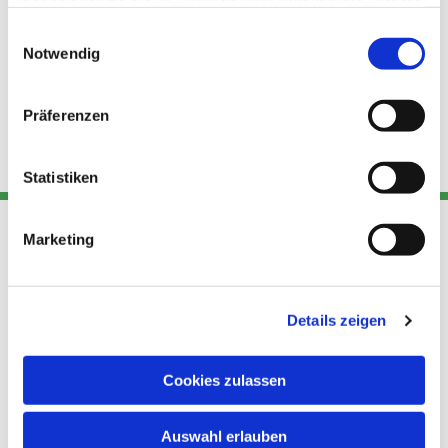
haben oder die sie im Rahmen Ihrer Nutzung der Dienste
gesammelt haben.
Einwilligungsauswahl
Notwendig
Präferenzen
Statistiken
Marketing
Adresse
Kont
Links
Akt
Details zeigen
Katholische
Datensch
Kirchengemeinde Pfarrei
utz
Telefon
Hl. Theresa von Avila Berlin
Cookies zulassen
+49 30
Datensch
Nordost
924 64 28
Leitender Pfarrer - Norbert
utz -
Fax +49
Auswahl erlauben
Pomplun