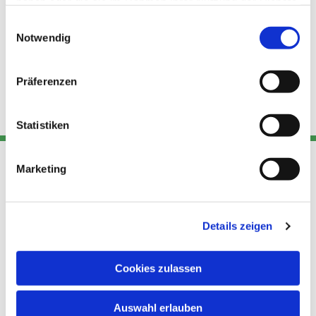
haben oder die sie im Rahmen Ihrer Nutzung der Dienste
gesammelt haben.
Einwilligungsauswahl
Notwendig
Präferenzen
Statistiken
Marketing
Adresse
Kont
Links
Akt
Details zeigen
Katholische
Datensch
Kirchengemeinde Pfarrei
utz
Telefon
Hl. Theresa von Avila Berlin
Cookies zulassen
+49 30
Datensch
Nordost
924 64 28
Leitender Pfarrer - Norbert
utz -
Fax +49
Auswahl erlauben
Pomplun