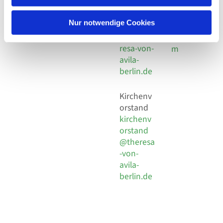
30 924 54
Social
Behaimstr. 39
18
Media
13086 Berlin
Nur notwendige Cookies
E-Mail
Impressu
info@the
resa-von-
m
avila-
berlin.de
Kirchenv
orstand
kirchenv
orstand
@theresa
-von-
avila-
berlin.de