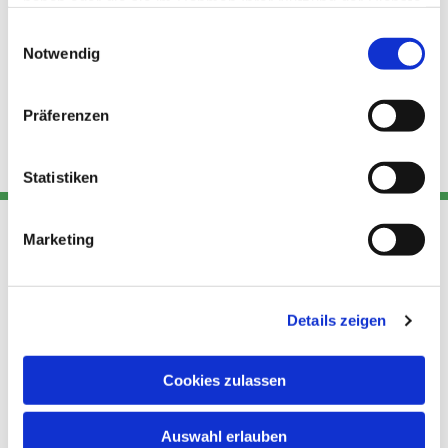
haben oder die sie im Rahmen Ihrer Nutzung der Dienste
gesammelt haben.
Einwilligungsauswahl
Notwendig
Präferenzen
Statistiken
Marketing
Adresse
Kont
Links
Akt
Details zeigen
Katholische
Datensch
Kirchengemeinde Pfarrei
utz
Telefon
Hl. Theresa von Avila Berlin
Cookies zulassen
+49 30
Datensch
Nordost
924 64 28
Leitender Pfarrer - Norbert
utz -
Fax +49
Auswahl erlauben
Pomplun