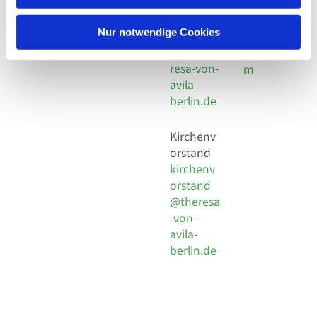
30 924 54
Social
Behaimstr. 39
18
Media
13086 Berlin
Nur notwendige Cookies
E-Mail
Impressu
info@the
resa-von-
m
avila-
berlin.de
Kirchenv
orstand
kirchenv
orstand
@theresa
-von-
avila-
berlin.de