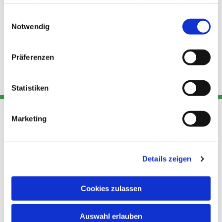
haben oder die sie im Rahmen Ihrer Nutzung der Dienste
gesammelt haben.
Einwilligungsauswahl
Notwendig
Präferenzen
Statistiken
Marketing
Adresse
Kont
Links
Akt
Details zeigen
Katholische
Datensch
Kirchengemeinde Pfarrei
utz
Telefon
Hl. Theresa von Avila Berlin
Cookies zulassen
+49 30
Datensch
Nordost
924 64 28
Leitender Pfarrer - Norbert
utz -
Fax +49
Auswahl erlauben
Pomplun