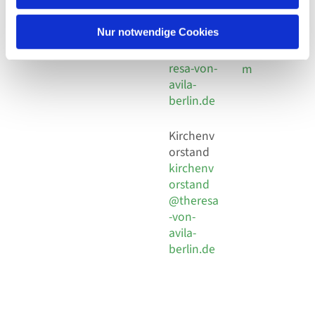
30 924 54
Social
Behaimstr. 39
18
Media
13086 Berlin
Nur notwendige Cookies
E-Mail
Impressu
info@the
resa-von-
m
avila-
berlin.de
Kirchenv
orstand
kirchenv
orstand
@theresa
-von-
avila-
berlin.de