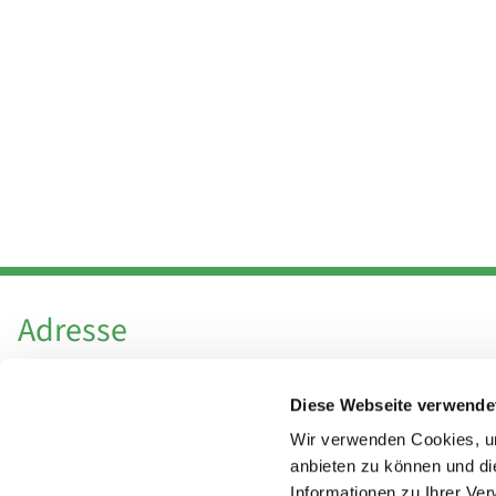
Adresse
Katholische Kirchengemeinde Pfarrei
Diese Webseite verwende
Hl. Theresa von Avila Berlin Nordost
Leitender Pfarrer - Norbert Pomplun
Wir verwenden Cookies, um
Behaimstr. 39
anbieten zu können und di
Informationen zu Ihrer Ve