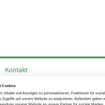
Kontakt
Telefon +49 30 924 64 28
t Cookies
Fax +49 30 924 54 18
E-Mail
info@theresa-von-avila-berlin.de
 Inhalte und Anzeigen zu personalisieren, Funktionen für sozia
e Zugriffe auf unsere Website zu analysieren. Außerdem geben w
rwendung unserer Website an unsere Partner für soziale Medien