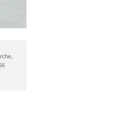
rche,
56