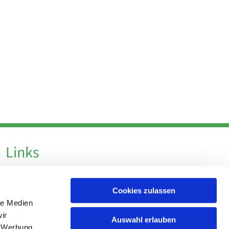
Links
Datenschutz
Cookies zulassen
Datenschutz - Social Media
le Medien
Impressum
ir
Auswahl erlauben
, Werbung