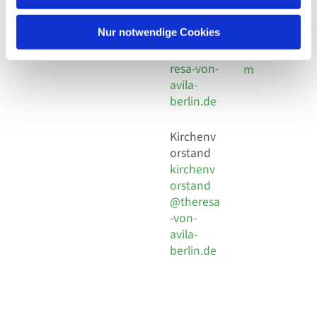
30 924 54
Social
Behaimstr. 39
18
Media
13086 Berlin
Nur notwendige Cookies
E-Mail
Impressu
info@the
resa-von-
m
avila-
berlin.de
Kirchenv
orstand
kirchenv
orstand
@theresa
-von-
avila-
berlin.de