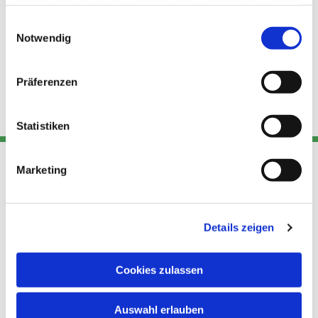
haben oder die sie im Rahmen Ihrer Nutzung der Dienste
gesammelt haben.
Einwilligungsauswahl
Notwendig
Präferenzen
Statistiken
Marketing
Adresse
Kont
Links
Akt
Details zeigen
Katholische
Datensch
Kirchengemeinde Pfarrei
utz
Telefon
Hl. Theresa von Avila Berlin
Cookies zulassen
+49 30
Datensch
Nordost
924 64 28
Leitender Pfarrer - Norbert
utz -
Fax +49
Auswahl erlauben
Pomplun