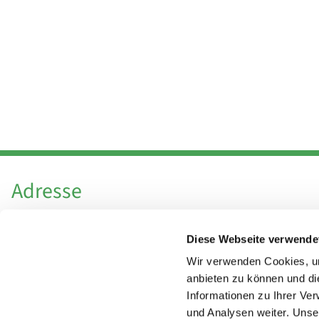
Adresse
Katholische Kirchengemeinde Pfarrei
Diese Webseite verwende
Hl. Theresa von Avila Berlin Nordost
Leitender Pfarrer - Norbert Pomplun
Wir verwenden Cookies, um
Behaimstr. 39
anbieten zu können und di
Informationen zu Ihrer Ve
13086 Berlin
und Analysen weiter. Unse