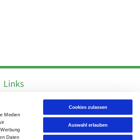
Links
Datenschutz
Cookies zulassen
Datenschutz - Social Media
le Medien
Impressum
ir
Auswahl erlauben
, Werbung
ren Daten