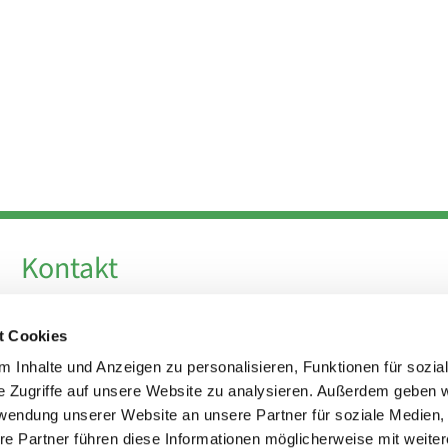
Kontakt
Telefon +49 30 924 64 28
t Cookies
Fax +49 30 924 54 18
E-Mail
info@theresa-von-avila-berlin.de
 Inhalte und Anzeigen zu personalisieren, Funktionen für sozia
e Zugriffe auf unsere Website zu analysieren. Außerdem geben w
rwendung unserer Website an unsere Partner für soziale Medien
Kirchenvorstand
re Partner führen diese Informationen möglicherweise mit weite
kirchenvorstand@theresa-von-avila-berlin.de