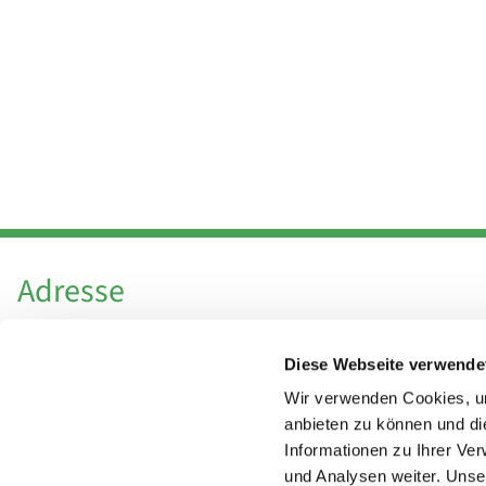
Adresse
Katholische Kirchengemeinde Pfarrei
Diese Webseite verwende
Hl. Theresa von Avila Berlin Nordost
Leitender Pfarrer - Norbert Pomplun
Wir verwenden Cookies, um
Behaimstr. 39
anbieten zu können und di
Informationen zu Ihrer Ve
13086 Berlin
und Analysen weiter. Unse