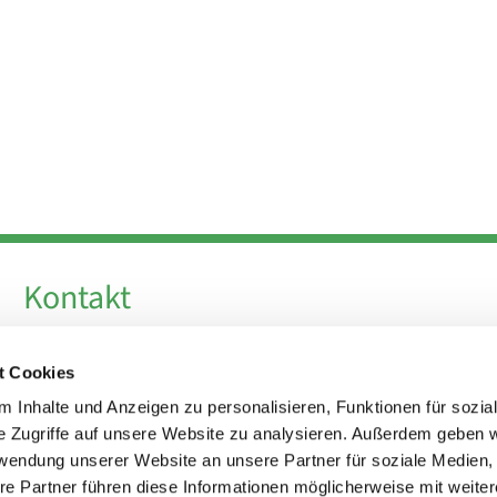
Kontakt
Telefon +49 30 924 64 28
t Cookies
Fax +49 30 924 54 18
E-Mail
info@theresa-von-avila-berlin.de
 Inhalte und Anzeigen zu personalisieren, Funktionen für sozia
e Zugriffe auf unsere Website zu analysieren. Außerdem geben w
rwendung unserer Website an unsere Partner für soziale Medien
Kirchenvorstand
re Partner führen diese Informationen möglicherweise mit weite
kirchenvorstand@theresa-von-avila-berlin.de