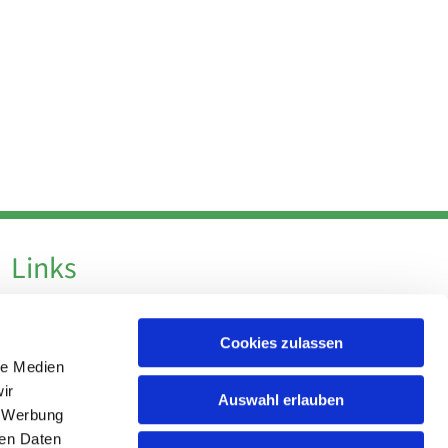
Links
Datenschutz
Cookies zulassen
Datenschutz - Social Media
le Medien
Impressum
ir
Auswahl erlauben
, Werbung
ren Daten