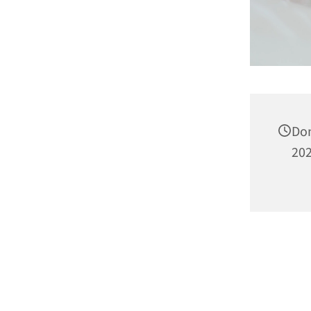
Don
202