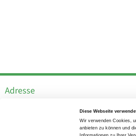
Adresse
Katholische Kirchengemeinde Pfarrei
Diese Webseite verwende
Hl. Theresa von Avila Berlin Nordost
Leitender Pfarrer - Norbert Pomplun
Wir verwenden Cookies, um
Behaimstr. 39
anbieten zu können und di
Informationen zu Ihrer Ve