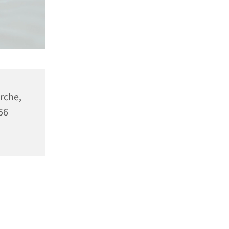
rche,
56