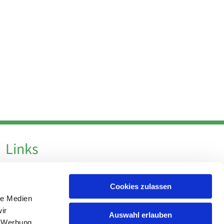
Links
Datenschutz
Cookies zulassen
Datenschutz - Social Media
le Medien
Impressum
ir
Auswahl erlauben
, Werbung