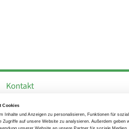
Kontakt
Telefon +49 30 924 64 28
t Cookies
Fax +49 30 924 54 18
E-Mail
info@theresa-von-avila-berlin.de
 Inhalte und Anzeigen zu personalisieren, Funktionen für sozia
e Zugriffe auf unsere Website zu analysieren. Außerdem geben w
rwendung unserer Website an unsere Partner für soziale Medien