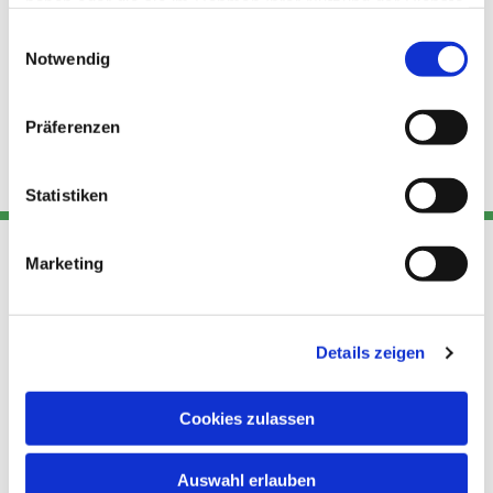
haben oder die sie im Rahmen Ihrer Nutzung der Dienste
gesammelt haben.
Einwilligungsauswahl
Notwendig
Präferenzen
Statistiken
Marketing
Adresse
Kont
Links
Akt
Details zeigen
Katholische
Datensch
Kirchengemeinde Pfarrei
utz
Telefon
Hl. Theresa von Avila Berlin
Cookies zulassen
+49 30
Datensch
Nordost
924 64 28
Leitender Pfarrer - Norbert
utz -
Fax +49
Auswahl erlauben
Pomplun