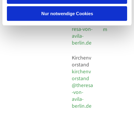
30 924 54
Social
Behaimstr. 39
18
Media
13086 Berlin
Nur notwendige Cookies
E-Mail
Impressu
info@the
resa-von-
m
avila-
berlin.de
Kirchenv
orstand
kirchenv
orstand
@theresa
-von-
avila-
berlin.de