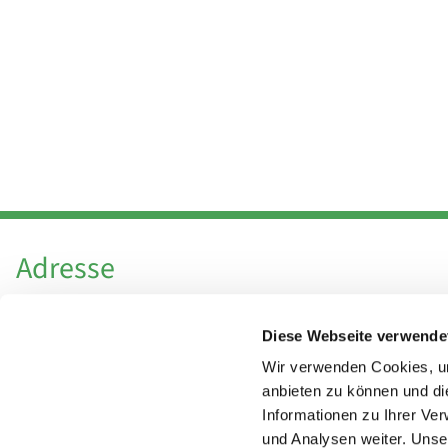
Adresse
Katholische Kirchengemeinde Pfarrei
Diese Webseite verwende
Hl. Theresa von Avila Berlin Nordost
Leitender Pfarrer - Norbert Pomplun
Wir verwenden Cookies, um
Behaimstr. 39
anbieten zu können und di
Informationen zu Ihrer Ve
13086 Berlin
und Analysen weiter. Unse