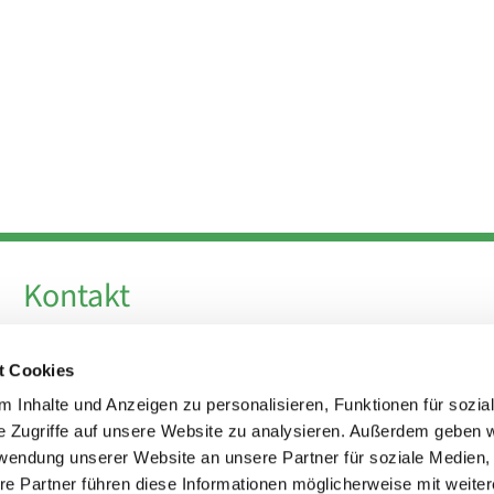
Kontakt
Telefon +49 30 924 64 28
t Cookies
Fax +49 30 924 54 18
E-Mail
info@theresa-von-avila-berlin.de
 Inhalte und Anzeigen zu personalisieren, Funktionen für sozia
e Zugriffe auf unsere Website zu analysieren. Außerdem geben w
rwendung unserer Website an unsere Partner für soziale Medien
Kirchenvorstand
re Partner führen diese Informationen möglicherweise mit weite
kirchenvorstand@theresa-von-avila-berlin.de