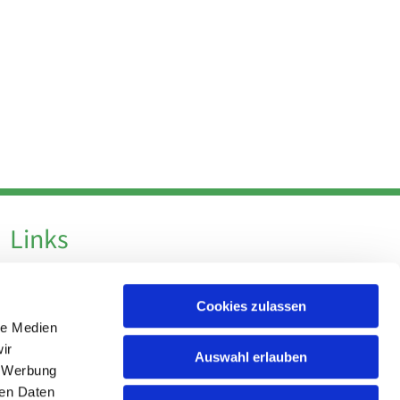
Links
Datenschutz
Cookies zulassen
Datenschutz - Social Media
le Medien
Impressum
ir
Auswahl erlauben
, Werbung
ren Daten