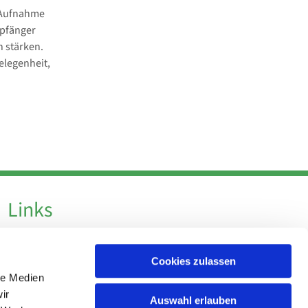
r Aufnahme
mpfänger
n stärken.
elegenheit,
Links
Datenschutz
Cookies zulassen
Datenschutz - Social Media
le Medien
Impressum
ir
Auswahl erlauben