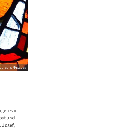
ography/Pixabay
ingen wir
bst und
. Josef,