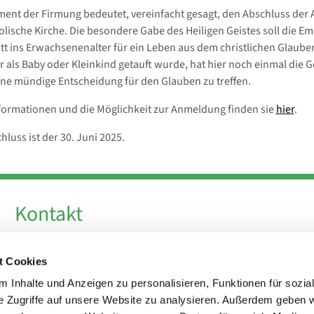
ent der Firmung bedeutet, vereinfacht gesagt, den Abschluss de
holische Kirche. Die besondere Gabe des Heiligen Geistes soll die E
itt ins Erwachsenenalter für ein Leben aus dem christlichen Glaube
 als Baby oder Kleinkind getauft wurde, hat hier noch einmal die G
ne mündige Entscheidung für den Glauben zu treffen.
formationen und die Möglichkeit zur Anmeldung finden sie
hier
.
luss ist der 30. Juni 2025.
Kontakt
Telefon +49 30 924 64 28
t Cookies
Fax +49 30 924 54 18
E-Mail
info@theresa-von-avila-berlin.de
 Inhalte und Anzeigen zu personalisieren, Funktionen für sozia
e Zugriffe auf unsere Website zu analysieren. Außerdem geben w