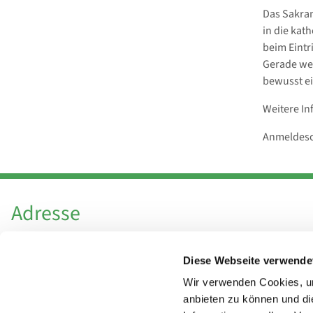
Das Sakram
in die kat
beim Eintr
Gerade wer
bewusst ei
Weitere In
Anmeldesch
Adresse
Katholische Kirchengemeinde Pfarrei
Diese Webseite verwende
Hl. Theresa von Avila Berlin Nordost
Leitender Pfarrer - Norbert Pomplun
Wir verwenden Cookies, um
Behaimstr. 39
anbieten zu können und di