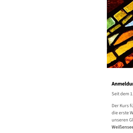
Anmeldun
Seit dem 1
Der Kurs f
die erste 
unseren Gl
Weißense