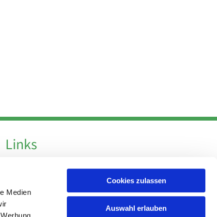
Links
Datenschutz
Cookies zulassen
Datenschutz - Social Media
le Medien
Impressum
ir
Auswahl erlauben
, Werbung