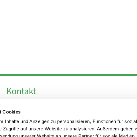
Kontakt
Telefon +49 30 924 64 28
t Cookies
Fax +49 30 924 54 18
E-Mail
info@theresa-von-avila-berlin.de
 Inhalte und Anzeigen zu personalisieren, Funktionen für sozia
e Zugriffe auf unsere Website zu analysieren. Außerdem geben w
rwendung unserer Website an unsere Partner für soziale Medien