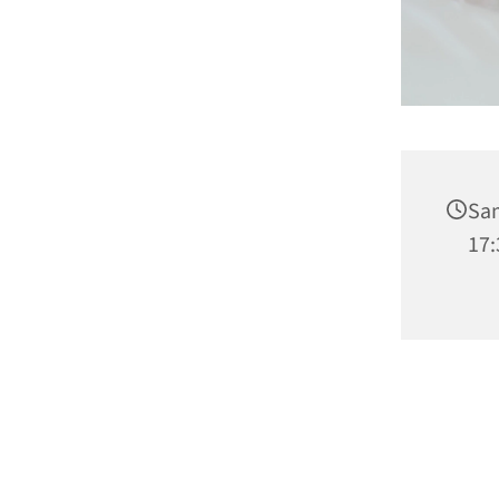
Sam
17: