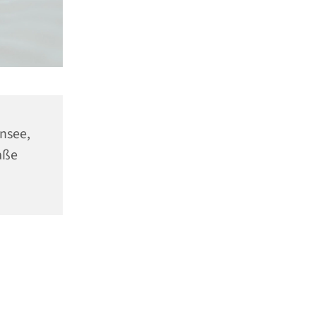
ensee,
aße