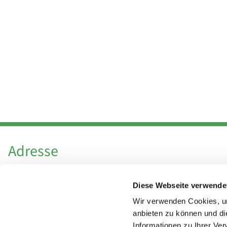
Adresse
Katholische Kirchengemeinde Pfarrei
Diese Webseite verwende
Hl. Theresa von Avila Berlin Nordost
Leitender Pfarrer - Norbert Pomplun
Wir verwenden Cookies, um
Behaimstr. 39
anbieten zu können und di
Informationen zu Ihrer Ve