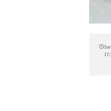
Sam
17: