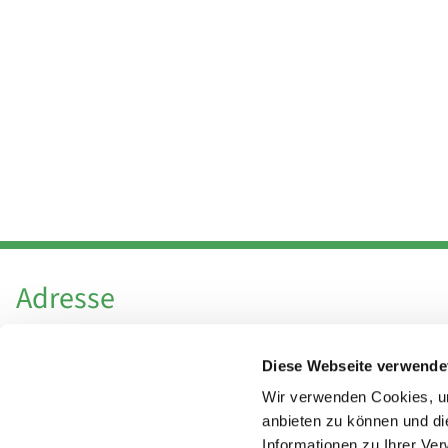
Adresse
Katholische Kirchengemeinde Pfarrei
Diese Webseite verwende
Hl. Theresa von Avila Berlin Nordost
Leitender Pfarrer - Norbert Pomplun
Wir verwenden Cookies, um
Behaimstr. 39
anbieten zu können und di
Informationen zu Ihrer Ve