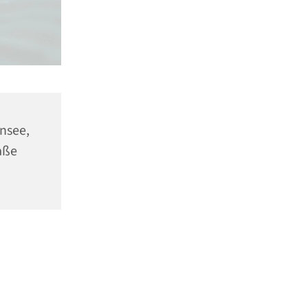
ensee,
aße