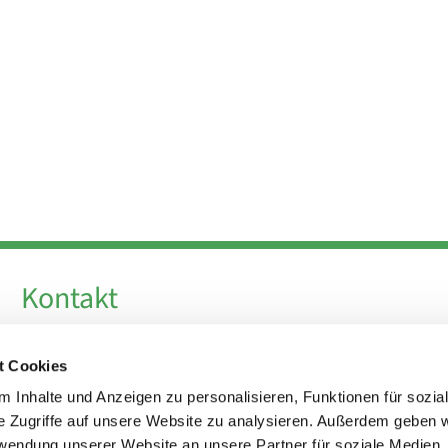
Kontakt
Telefon +49 30 924 64 28
t Cookies
Fax +49 30 924 54 18
E-Mail
info@theresa-von-avila-berlin.de
 Inhalte und Anzeigen zu personalisieren, Funktionen für sozia
e Zugriffe auf unsere Website zu analysieren. Außerdem geben w
rwendung unserer Website an unsere Partner für soziale Medien