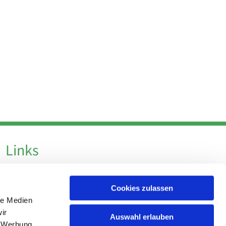
Links
Datenschutz
Cookies zulassen
Datenschutz - Social Media
le Medien
Impressum
ir
Auswahl erlauben
, Werbung