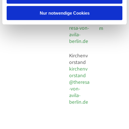
30 924 54
Social
Behaimstr. 39
18
Media
13086 Berlin
Nur notwendige Cookies
E-Mail
Impressu
info@the
resa-von-
m
avila-
berlin.de
Kirchenv
orstand
kirchenv
orstand
@theresa
-von-
avila-
berlin.de