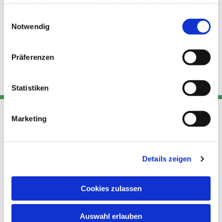
haben oder die sie im Rahmen Ihrer Nutzung der Dienste
gesammelt haben.
Einwilligungsauswahl
Notwendig
Präferenzen
Statistiken
Marketing
Adresse
Kont
Links
Akt
Details zeigen
Katholische
Datensch
Kirchengemeinde Pfarrei
utz
Telefon
Hl. Theresa von Avila Berlin
Cookies zulassen
+49 30
Datensch
Nordost
924 64 28
Leitender Pfarrer - Norbert
utz -
Fax +49
Auswahl erlauben
Pomplun