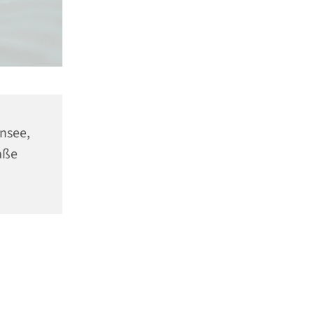
ensee,
aße