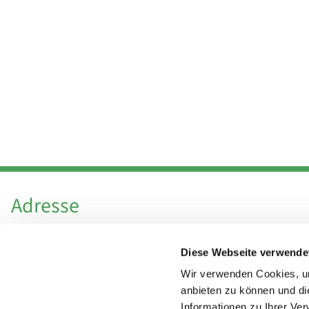
Adresse
Katholische Kirchengemeinde Pfarrei
Diese Webseite verwende
Hl. Theresa von Avila Berlin Nordost
Leitender Pfarrer - Norbert Pomplun
Wir verwenden Cookies, um
Behaimstr. 39
anbieten zu können und di
Informationen zu Ihrer Ve