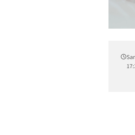
Sam
17: