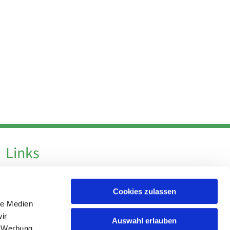
Links
Datenschutz
Cookies zulassen
Datenschutz - Social Media
le Medien
Impressum
ir
Auswahl erlauben
, Werbung