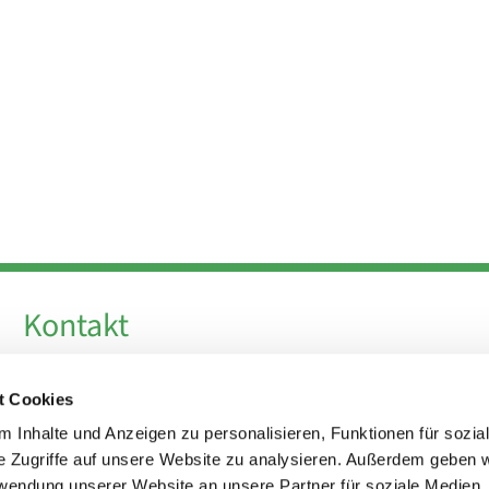
Kontakt
Telefon +49 30 924 64 28
t Cookies
Fax +49 30 924 54 18
E-Mail
info@theresa-von-avila-berlin.de
 Inhalte und Anzeigen zu personalisieren, Funktionen für sozia
e Zugriffe auf unsere Website zu analysieren. Außerdem geben w
rwendung unserer Website an unsere Partner für soziale Medien