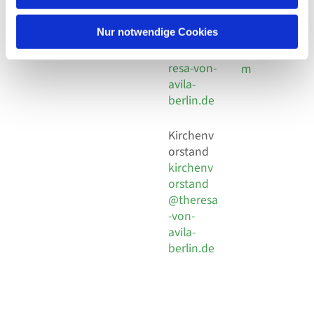
30 924 54
Social
Behaimstr. 39
18
Media
13086 Berlin
Nur notwendige Cookies
E-Mail
Impressu
info@the
resa-von-
m
avila-
berlin.de
Kirchenv
orstand
kirchenv
orstand
@theresa
-von-
avila-
berlin.de