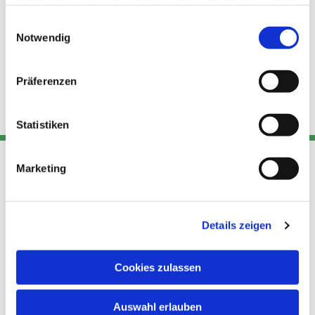
haben oder die sie im Rahmen Ihrer Nutzung der Dienste
gesammelt haben.
Einwilligungsauswahl
Notwendig
Präferenzen
Statistiken
Marketing
Adresse
Kont
Links
Akt
Details zeigen
Katholische
Datensch
Kirchengemeinde Pfarrei
utz
Telefon
Hl. Theresa von Avila Berlin
Cookies zulassen
+49 30
Datensch
Nordost
924 64 28
Leitender Pfarrer - Norbert
utz -
Fax +49
Auswahl erlauben
Pomplun