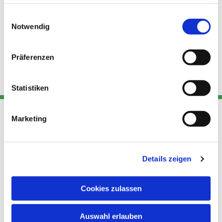
haben oder die sie im Rahmen Ihrer Nutzung der Dienste
gesammelt haben.
Einwilligungsauswahl
Notwendig
Präferenzen
Statistiken
Marketing
Adresse
Kont
Links
Akt
Details zeigen
Katholische
Datensch
Kirchengemeinde Pfarrei
utz
Telefon
Hl. Theresa von Avila Berlin
Cookies zulassen
+49 30
Datensch
Nordost
924 64 28
Leitender Pfarrer - Norbert
utz -
Fax +49
Auswahl erlauben
Pomplun