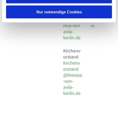
30 924 54
Social
Behaimstr. 39
18
Media
13086 Berlin
Nur notwendige Cookies
E-Mail
Impressu
info@the
resa-von-
m
avila-
berlin.de
Kirchenv
orstand
kirchenv
orstand
@theresa
-von-
avila-
berlin.de