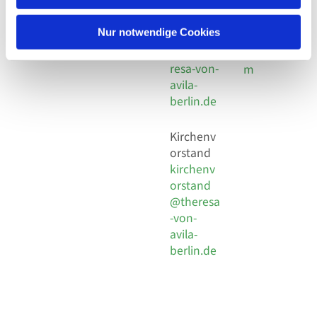
30 924 54
Social
Behaimstr. 39
18
Media
13086 Berlin
Nur notwendige Cookies
E-Mail
Impressu
info@the
resa-von-
m
avila-
berlin.de
Kirchenv
orstand
kirchenv
orstand
@theresa
-von-
avila-
berlin.de