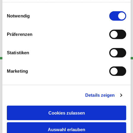
haben oder die sie im Rahmen Ihrer Nutzung der Dienste
gesammelt haben.
Einwilligungsauswahl
Notwendig
Präferenzen
Statistiken
Marketing
Adresse
Kont
Links
Akt
Details zeigen
Katholische
Datensch
Kirchengemeinde Pfarrei
utz
Telefon
Hl. Theresa von Avila Berlin
Cookies zulassen
+49 30
Datensch
Nordost
924 64 28
Leitender Pfarrer - Norbert
utz -
Fax +49
Auswahl erlauben
Pomplun