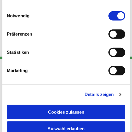
haben oder die sie im Rahmen Ihrer Nutzung der Dienste
gesammelt haben.
Einwilligungsauswahl
Notwendig
Präferenzen
Statistiken
Marketing
Adresse
Kont
Links
Akt
Details zeigen
Katholische
Datensch
Kirchengemeinde Pfarrei
utz
Telefon
Hl. Theresa von Avila Berlin
Cookies zulassen
+49 30
Datensch
Nordost
924 64 28
Leitender Pfarrer - Norbert
utz -
Fax +49
Auswahl erlauben
Pomplun