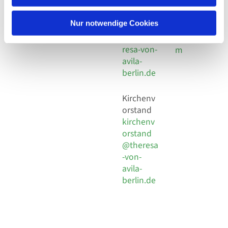
30 924 54
Social
Behaimstr. 39
18
Media
13086 Berlin
Nur notwendige Cookies
E-Mail
Impressu
info@the
resa-von-
m
avila-
berlin.de
Kirchenv
orstand
kirchenv
orstand
@theresa
-von-
avila-
berlin.de