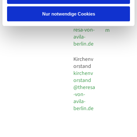
30 924 54
Social
Behaimstr. 39
18
Media
13086 Berlin
Nur notwendige Cookies
E-Mail
Impressu
info@the
resa-von-
m
avila-
berlin.de
Kirchenv
orstand
kirchenv
orstand
@theresa
-von-
avila-
berlin.de