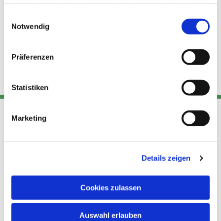
haben oder die sie im Rahmen Ihrer Nutzung der Dienste
gesammelt haben.
Einwilligungsauswahl
Notwendig
Präferenzen
Statistiken
Marketing
Adresse
Kont
Links
Akt
Details zeigen
Katholische
Datensch
Kirchengemeinde Pfarrei
utz
Telefon
Hl. Theresa von Avila Berlin
Cookies zulassen
+49 30
Datensch
Nordost
924 64 28
Leitender Pfarrer - Norbert
utz -
Fax +49
Auswahl erlauben
Pomplun