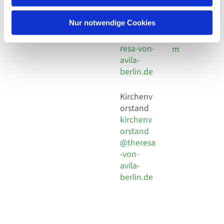
30 924 54
Social
Behaimstr. 39
18
Media
13086 Berlin
Nur notwendige Cookies
E-Mail
Impressu
info@the
resa-von-
m
avila-
berlin.de
Kirchenv
orstand
kirchenv
orstand
@theresa
-von-
avila-
berlin.de