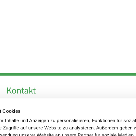
Kontakt
Telefon +49 30 924 64 28
t Cookies
Fax +49 30 924 54 18
E-Mail
info@theresa-von-avila-berlin.de
 Inhalte und Anzeigen zu personalisieren, Funktionen für sozia
e Zugriffe auf unsere Website zu analysieren. Außerdem geben w
rwendung unserer Website an unsere Partner für soziale Medien