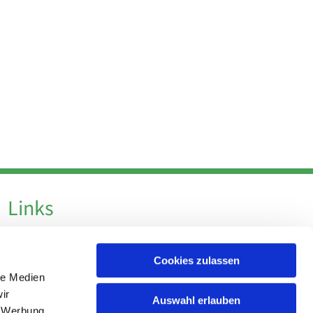
Links
Datenschutz
Cookies zulassen
Datenschutz - Social Media
le Medien
Impressum
ir
Auswahl erlauben
, Werbung