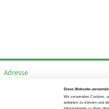
Adresse
Katholische Kirchengemeinde Pfarrei
Diese Webseite verwende
Hl. Theresa von Avila Berlin Nordost
Leitender Pfarrer - Norbert Pomplun
Wir verwenden Cookies, um
Behaimstr. 39
anbieten zu können und di
Informationen zu Ihrer Ve