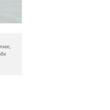
ensee,
aße