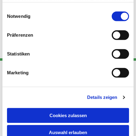
haben oder die sie im Rahmen Ihrer Nutzung der Dienste
gesammelt haben.
Einwilligungsauswahl
Notwendig
Präferenzen
Statistiken
Marketing
Adresse
Kont
Links
Akt
Details zeigen
Katholische
Datensch
Kirchengemeinde Pfarrei
utz
Telefon
Hl. Theresa von Avila Berlin
Cookies zulassen
+49 30
Datensch
Nordost
924 64 28
Leitender Pfarrer - Norbert
utz -
Fax +49
Auswahl erlauben
Pomplun