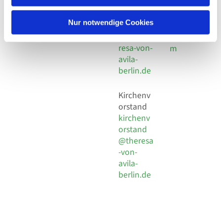
30 924 54
Social
Behaimstr. 39
18
Media
13086 Berlin
Nur notwendige Cookies
E-Mail
Impressu
info@the
resa-von-
m
avila-
berlin.de
Kirchenv
orstand
kirchenv
orstand
@theresa
-von-
avila-
berlin.de