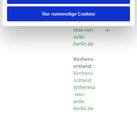
30 924 54
Social
Behaimstr. 39
18
Media
13086 Berlin
Nur notwendige Cookies
E-Mail
Impressu
info@the
resa-von-
m
avila-
berlin.de
Kirchenv
orstand
kirchenv
orstand
@theresa
-von-
avila-
berlin.de