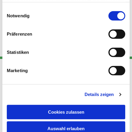
haben oder die sie im Rahmen Ihrer Nutzung der Dienste
gesammelt haben.
Einwilligungsauswahl
Notwendig
Präferenzen
Statistiken
Marketing
Adresse
Kont
Links
Akt
Details zeigen
Katholische
Datensch
Kirchengemeinde Pfarrei
utz
Telefon
Hl. Theresa von Avila Berlin
Cookies zulassen
+49 30
Datensch
Nordost
924 64 28
Leitender Pfarrer - Norbert
utz -
Fax +49
Auswahl erlauben
Pomplun