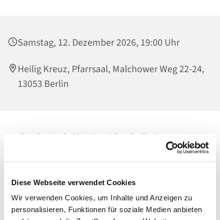
Samstag, 12. Dezember 2026, 19:00 Uhr
Heilig Kreuz, Pfarrsaal, Malchower Weg 22-24,
13053 Berlin
Im Chor der Humboldt-Universität zu Berlin singen unter
Leitung von
Carsten Schultze
sowohl Studierende und
Mitarbeitende verschiedener Fakultäten und Institute der
Universität als auch Berufstätige, viele davon Absolventen der
Diese Webseite verwendet Cookies
Humboldt-Universität.
Wir verwenden Cookies, um Inhalte und Anzeigen zu
Das Repertoire besteht hauptsächlich aus Werken der A-
personalisieren, Funktionen für soziale Medien anbieten
cappella-Literatur des 16. bis 21. Jahrhunderts, darunter