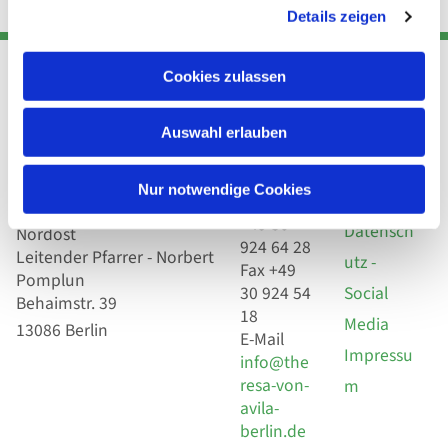
Details zeigen
Cookies zulassen
Adresse
Kont
Links
Auswahl erlauben
Akt
Katholische
Datensch
Kirchengemeinde Pfarrei
Nur notwendige Cookies
utz
Telefon
Hl. Theresa von Avila Berlin
+49 30
Datensch
Nordost
924 64 28
Leitender Pfarrer - Norbert
utz -
Fax +49
Pomplun
30 924 54
Social
Behaimstr. 39
18
Media
13086 Berlin
E-Mail
Impressu
info@the
resa-von-
m
avila-
berlin.de