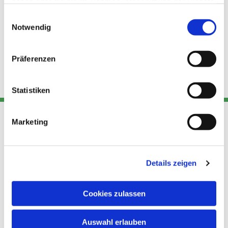
haben oder die sie im Rahmen Ihrer Nutzung der Dienste
gesammelt haben.
Einwilligungsauswahl
Notwendig
Präferenzen
Statistiken
Marketing
Adresse
Kont
Links
Akt
Details zeigen
Katholische
Datensch
Kirchengemeinde Pfarrei
utz
Telefon
Hl. Theresa von Avila Berlin
Cookies zulassen
+49 30
Datensch
Nordost
924 64 28
Leitender Pfarrer - Norbert
utz -
Fax +49
Auswahl erlauben
Pomplun