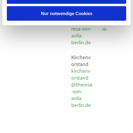
30 924 54
Social
Behaimstr. 39
18
Media
13086 Berlin
Nur notwendige Cookies
E-Mail
Impressu
info@the
resa-von-
m
avila-
berlin.de
Kirchenv
orstand
kirchenv
orstand
@theresa
-von-
avila-
berlin.de