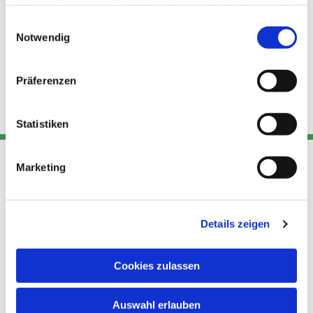
haben oder die sie im Rahmen Ihrer Nutzung der Dienste
gesammelt haben.
Einwilligungsauswahl
Notwendig
Präferenzen
Statistiken
Marketing
Adresse
Kont
Links
Akt
Details zeigen
Katholische
Datensch
Kirchengemeinde Pfarrei
utz
Telefon
Hl. Theresa von Avila Berlin
Cookies zulassen
+49 30
Datensch
Nordost
924 64 28
Leitender Pfarrer - Norbert
utz -
Fax +49
Auswahl erlauben
Pomplun