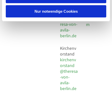
30 924 54
Social
Behaimstr. 39
18
Media
13086 Berlin
Nur notwendige Cookies
E-Mail
Impressu
info@the
resa-von-
m
avila-
berlin.de
Kirchenv
orstand
kirchenv
orstand
@theresa
-von-
avila-
berlin.de