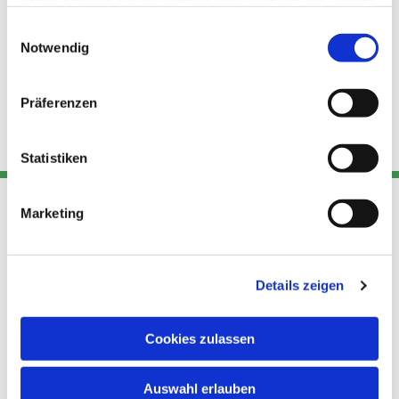
haben oder die sie im Rahmen Ihrer Nutzung der Dienste
gesammelt haben.
Einwilligungsauswahl
Notwendig
Präferenzen
Statistiken
Marketing
Adresse
Kont
Links
Akt
Details zeigen
Katholische
Datensch
Kirchengemeinde Pfarrei
utz
Telefon
Hl. Theresa von Avila Berlin
Cookies zulassen
+49 30
Datensch
Nordost
924 64 28
Leitender Pfarrer - Norbert
utz -
Fax +49
Auswahl erlauben
Pomplun