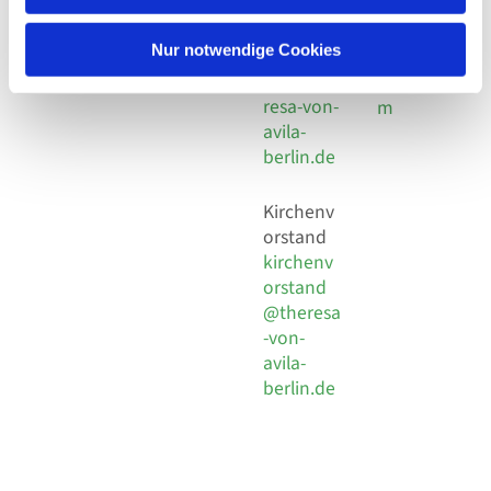
30 924 54
Social
Behaimstr. 39
18
Media
13086 Berlin
Nur notwendige Cookies
E-Mail
Impressu
info@the
resa-von-
m
avila-
berlin.de
Kirchenv
orstand
kirchenv
orstand
@theresa
-von-
avila-
berlin.de