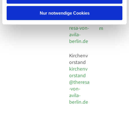
30 924 54
Social
Behaimstr. 39
18
Media
13086 Berlin
Nur notwendige Cookies
E-Mail
Impressu
info@the
resa-von-
m
avila-
berlin.de
Kirchenv
orstand
kirchenv
orstand
@theresa
-von-
avila-
berlin.de