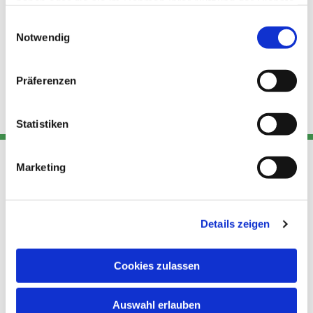
haben oder die sie im Rahmen Ihrer Nutzung der Dienste
gesammelt haben.
Einwilligungsauswahl
Notwendig
Präferenzen
Statistiken
Marketing
Adresse
Kont
Links
Akt
Details zeigen
Katholische
Datensch
Kirchengemeinde Pfarrei
utz
Telefon
Hl. Theresa von Avila Berlin
Cookies zulassen
+49 30
Datensch
Nordost
924 64 28
Leitender Pfarrer - Norbert
utz -
Fax +49
Auswahl erlauben
Pomplun