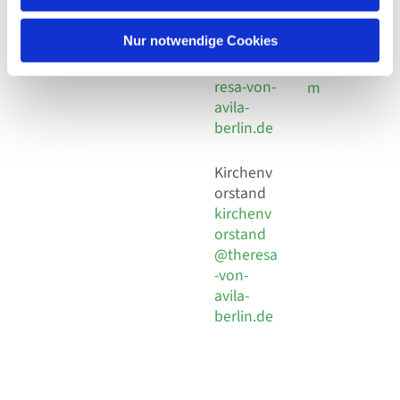
30 924 54
Social
Behaimstr. 39
18
Media
13086 Berlin
Nur notwendige Cookies
E-Mail
Impressu
info@the
resa-von-
m
avila-
berlin.de
Kirchenv
orstand
kirchenv
orstand
@theresa
-von-
avila-
berlin.de