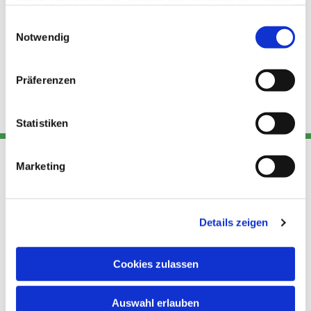
haben oder die sie im Rahmen Ihrer Nutzung der Dienste
gesammelt haben.
Einwilligungsauswahl
Notwendig
Präferenzen
Statistiken
Marketing
Adresse
Kont
Links
Akt
Details zeigen
Katholische
Datensch
Kirchengemeinde Pfarrei
utz
Telefon
Hl. Theresa von Avila Berlin
Cookies zulassen
+49 30
Datensch
Nordost
924 64 28
Leitender Pfarrer - Norbert
utz -
Fax +49
Auswahl erlauben
Pomplun