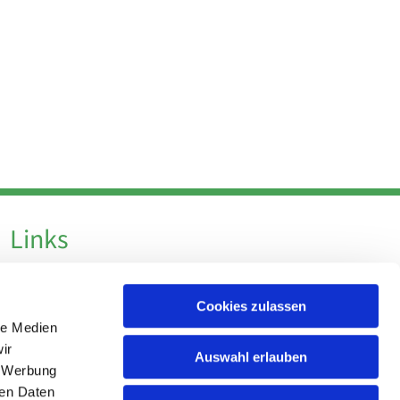
Links
Datenschutz
Cookies zulassen
Datenschutz - Social Media
le Medien
Impressum
ir
Auswahl erlauben
, Werbung
ren Daten