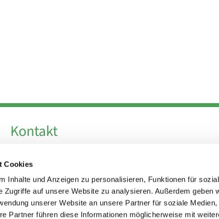
Kontakt
Telefon +49 30 924 64 28
t Cookies
Fax +49 30 924 54 18
E-Mail
info@theresa-von-avila-berlin.de
 Inhalte und Anzeigen zu personalisieren, Funktionen für sozia
e Zugriffe auf unsere Website zu analysieren. Außerdem geben w
rwendung unserer Website an unsere Partner für soziale Medien
Kirchenvorstand
re Partner führen diese Informationen möglicherweise mit weite
kirchenvorstand@theresa-von-avila-berlin.de