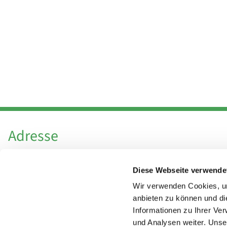
Adresse
Katholische Kirchengemeinde Pfarrei
Diese Webseite verwende
Hl. Theresa von Avila Berlin Nordost
Leitender Pfarrer - Norbert Pomplun
Wir verwenden Cookies, um
Behaimstr. 39
anbieten zu können und di
Informationen zu Ihrer Ve
13086 Berlin
und Analysen weiter. Unse