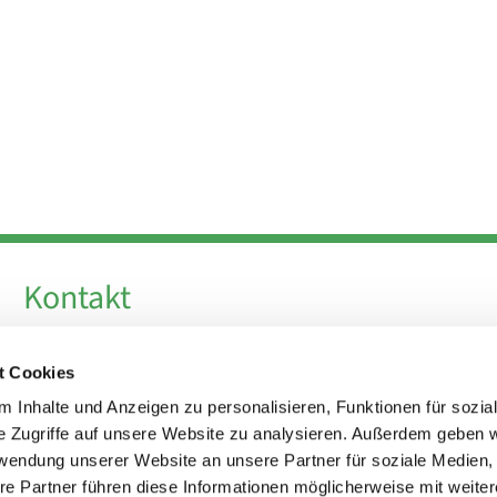
Kontakt
Telefon +49 30 924 64 28
t Cookies
Fax +49 30 924 54 18
E-Mail
info@theresa-von-avila-berlin.de
 Inhalte und Anzeigen zu personalisieren, Funktionen für sozia
e Zugriffe auf unsere Website zu analysieren. Außerdem geben w
rwendung unserer Website an unsere Partner für soziale Medien
Kirchenvorstand
re Partner führen diese Informationen möglicherweise mit weite
kirchenvorstand@theresa-von-avila-berlin.de