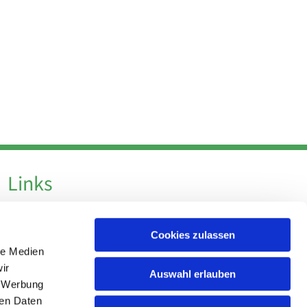
Links
Datenschutz
Cookies zulassen
Datenschutz - Social Media
le Medien
Impressum
ir
Auswahl erlauben
, Werbung
ren Daten