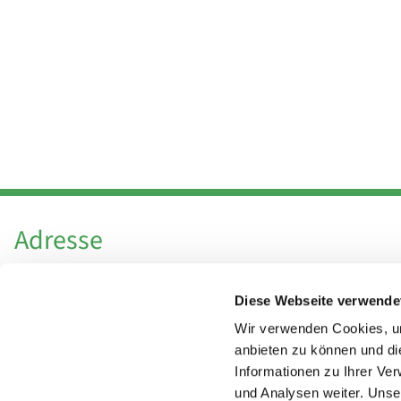
Adresse
Katholische Kirchengemeinde Pfarrei
Diese Webseite verwende
Hl. Theresa von Avila Berlin Nordost
Leitender Pfarrer - Norbert Pomplun
Wir verwenden Cookies, um
Behaimstr. 39
anbieten zu können und di
Informationen zu Ihrer Ve
13086 Berlin
und Analysen weiter. Unse