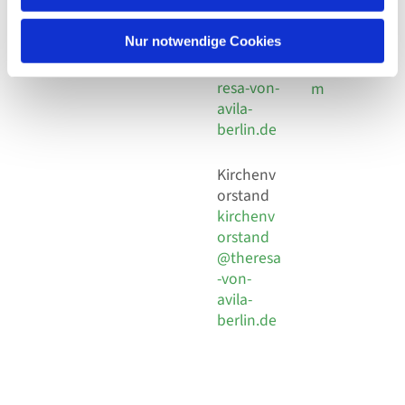
30 924 54
Social
Behaimstr. 39
18
Media
13086 Berlin
Nur notwendige Cookies
E-Mail
Impressu
info@the
resa-von-
m
avila-
berlin.de
Kirchenv
orstand
kirchenv
orstand
@theresa
-von-
avila-
berlin.de