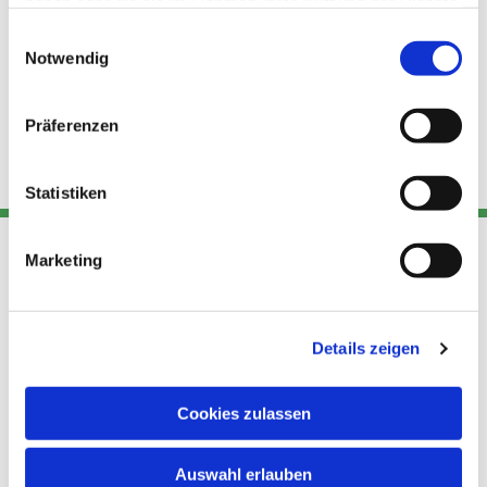
haben oder die sie im Rahmen Ihrer Nutzung der Dienste
gesammelt haben.
Einwilligungsauswahl
Notwendig
Präferenzen
Statistiken
Marketing
Adresse
Kont
Links
Akt
Details zeigen
Katholische
Datensch
Kirchengemeinde Pfarrei
utz
Telefon
Hl. Theresa von Avila Berlin
Cookies zulassen
+49 30
Datensch
Nordost
924 64 28
Leitender Pfarrer - Norbert
utz -
Fax +49
Auswahl erlauben
Pomplun