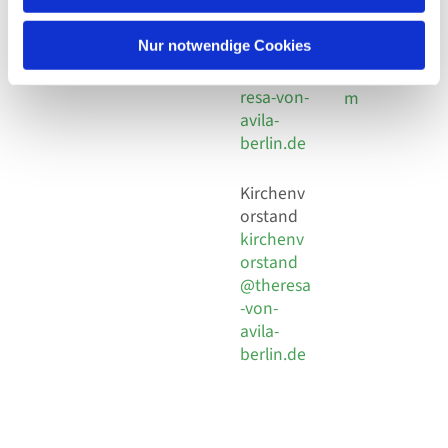
30 924 54
Social
Behaimstr. 39
18
Media
13086 Berlin
Nur notwendige Cookies
E-Mail
Impressu
info@the
resa-von-
m
avila-
berlin.de
Kirchenv
orstand
kirchenv
orstand
@theresa
-von-
avila-
berlin.de