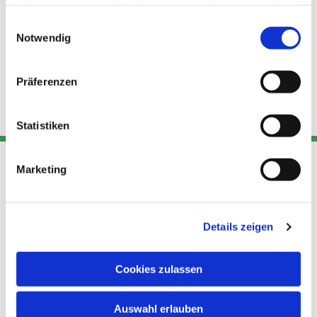
haben oder die sie im Rahmen Ihrer Nutzung der Dienste
gesammelt haben.
Einwilligungsauswahl
Notwendig
Präferenzen
Statistiken
Marketing
Adresse
Kont
Links
Akt
Details zeigen
Katholische
Datensch
Kirchengemeinde Pfarrei
utz
Telefon
Hl. Theresa von Avila Berlin
Cookies zulassen
+49 30
Datensch
Nordost
924 64 28
Leitender Pfarrer - Norbert
utz -
Fax +49
Auswahl erlauben
Pomplun