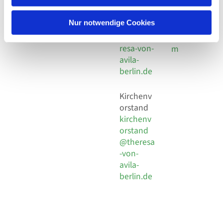
30 924 54
Social
Behaimstr. 39
18
Media
13086 Berlin
Nur notwendige Cookies
E-Mail
Impressu
info@the
resa-von-
m
avila-
berlin.de
Kirchenv
orstand
kirchenv
orstand
@theresa
-von-
avila-
berlin.de