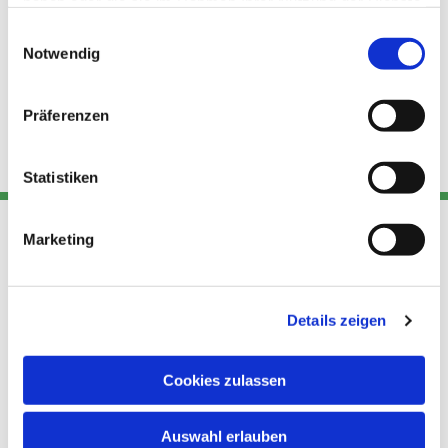
haben oder die sie im Rahmen Ihrer Nutzung der Dienste
gesammelt haben.
Einwilligungsauswahl
Notwendig
Präferenzen
Statistiken
Marketing
Adresse
Kont
Links
Akt
Details zeigen
Katholische
Datensch
Kirchengemeinde Pfarrei
utz
Telefon
Hl. Theresa von Avila Berlin
Cookies zulassen
+49 30
Datensch
Nordost
924 64 28
Leitender Pfarrer - Norbert
utz -
Fax +49
Auswahl erlauben
Pomplun