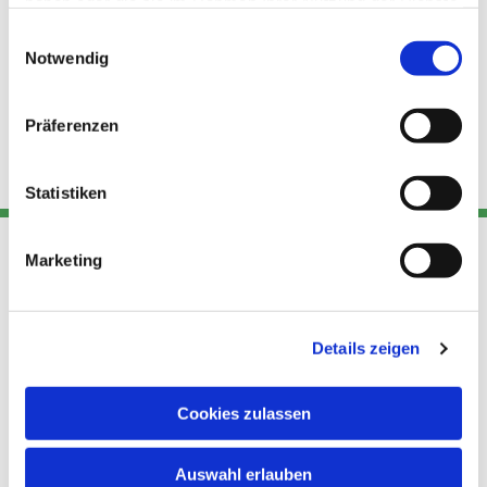
haben oder die sie im Rahmen Ihrer Nutzung der Dienste
gesammelt haben.
Einwilligungsauswahl
Notwendig
Präferenzen
Statistiken
Marketing
Adresse
Kont
Links
Akt
Details zeigen
Katholische
Datensch
Kirchengemeinde Pfarrei
utz
Telefon
Hl. Theresa von Avila Berlin
Cookies zulassen
+49 30
Datensch
Nordost
924 64 28
Leitender Pfarrer - Norbert
utz -
Fax +49
Auswahl erlauben
Pomplun