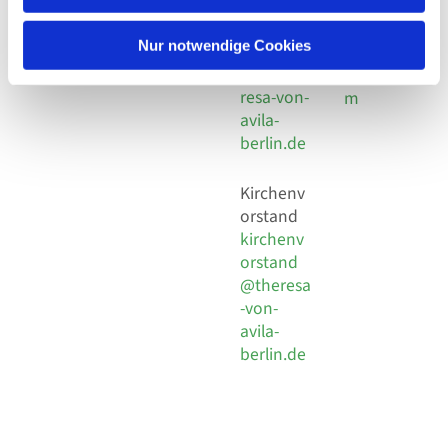
30 924 54
Social
Behaimstr. 39
18
Media
13086 Berlin
Nur notwendige Cookies
E-Mail
Impressu
info@the
resa-von-
m
avila-
berlin.de
Kirchenv
orstand
kirchenv
orstand
@theresa
-von-
avila-
berlin.de