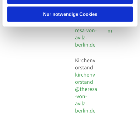
30 924 54
Social
Behaimstr. 39
18
Media
13086 Berlin
Nur notwendige Cookies
E-Mail
Impressu
info@the
resa-von-
m
avila-
berlin.de
Kirchenv
orstand
kirchenv
orstand
@theresa
-von-
avila-
berlin.de