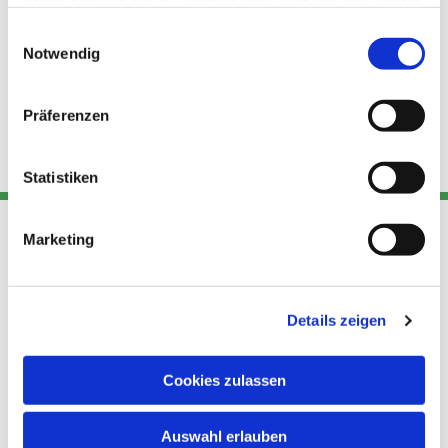
haben oder die sie im Rahmen Ihrer Nutzung der Dienste
gesammelt haben.
Einwilligungsauswahl
Notwendig
Präferenzen
Statistiken
Marketing
Adresse
Kont
Links
Akt
Details zeigen
Katholische
Datensch
Kirchengemeinde Pfarrei
utz
Telefon
Hl. Theresa von Avila Berlin
Cookies zulassen
+49 30
Datensch
Nordost
924 64 28
Leitender Pfarrer - Norbert
utz -
Fax +49
Auswahl erlauben
Pomplun