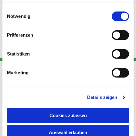
haben oder die sie im Rahmen Ihrer Nutzung der Dienste
gesammelt haben.
Einwilligungsauswahl
Notwendig
Präferenzen
Statistiken
Marketing
Adresse
Kont
Links
Akt
Details zeigen
Katholische
Datensch
Kirchengemeinde Pfarrei
utz
Telefon
Hl. Theresa von Avila Berlin
Cookies zulassen
+49 30
Datensch
Nordost
924 64 28
Leitender Pfarrer - Norbert
utz -
Fax +49
Auswahl erlauben
Pomplun