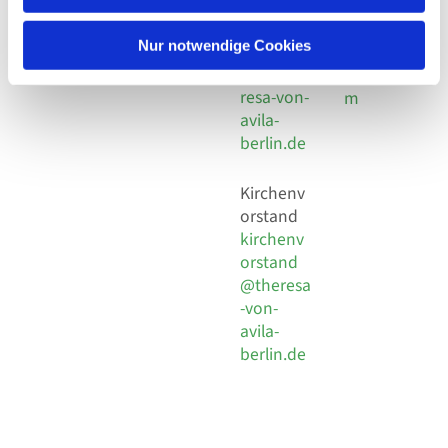
30 924 54
Social
Behaimstr. 39
18
Media
13086 Berlin
Nur notwendige Cookies
E-Mail
Impressu
info@the
resa-von-
m
avila-
berlin.de
Kirchenv
orstand
kirchenv
orstand
@theresa
-von-
avila-
berlin.de