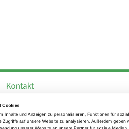
Kontakt
Telefon +49 30 924 64 28
t Cookies
Fax +49 30 924 54 18
E-Mail
info@theresa-von-avila-berlin.de
 Inhalte und Anzeigen zu personalisieren, Funktionen für sozia
e Zugriffe auf unsere Website zu analysieren. Außerdem geben w
rwendung unserer Website an unsere Partner für soziale Medien