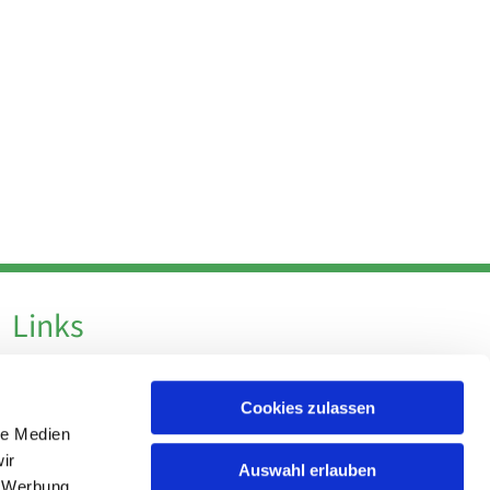
Links
Datenschutz
Cookies zulassen
Datenschutz - Social Media
le Medien
Impressum
ir
Auswahl erlauben
, Werbung