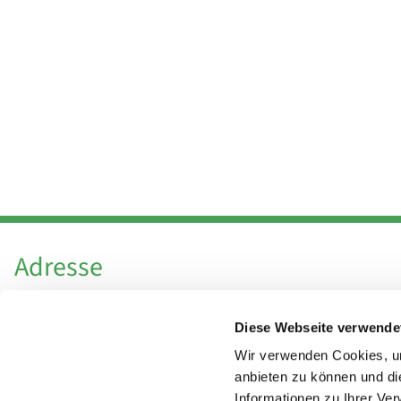
Adresse
Katholische Kirchengemeinde Pfarrei
Diese Webseite verwende
Hl. Theresa von Avila Berlin Nordost
Leitender Pfarrer - Norbert Pomplun
Wir verwenden Cookies, um
Behaimstr. 39
anbieten zu können und di
Informationen zu Ihrer Ve