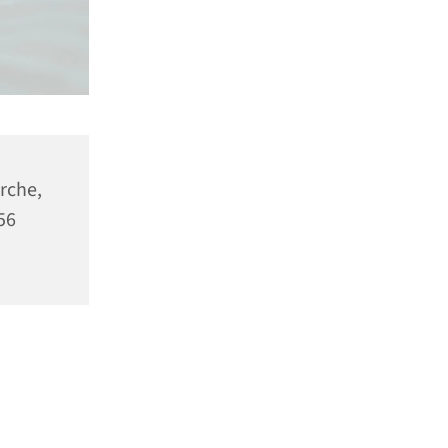
rche,
56