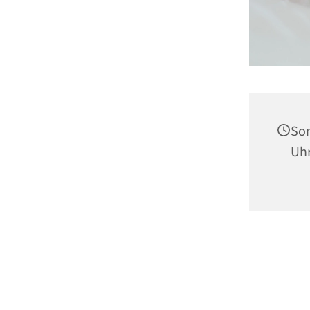
Son
Uh