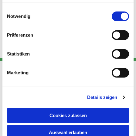
haben oder die sie im Rahmen Ihrer Nutzung der Dienste
gesammelt haben.
Einwilligungsauswahl
Notwendig
Präferenzen
Statistiken
Marketing
Adresse
Kont
Links
Akt
Details zeigen
Katholische
Datensch
Kirchengemeinde Pfarrei
utz
Telefon
Hl. Theresa von Avila Berlin
Cookies zulassen
+49 30
Datensch
Nordost
924 64 28
Leitender Pfarrer - Norbert
utz -
Fax +49
Auswahl erlauben
Pomplun