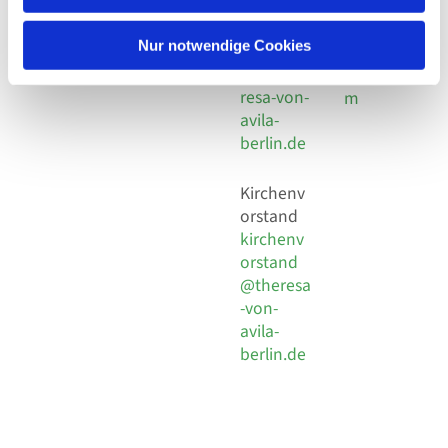
30 924 54
Social
Behaimstr. 39
18
Media
13086 Berlin
Nur notwendige Cookies
E-Mail
Impressu
info@the
resa-von-
m
avila-
berlin.de
Kirchenv
orstand
kirchenv
orstand
@theresa
-von-
avila-
berlin.de