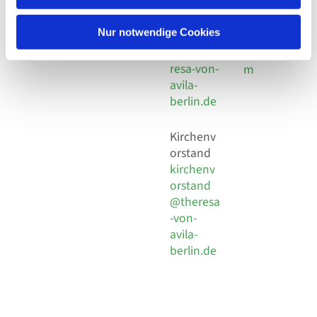
30 924 54
Social
Behaimstr. 39
18
Media
13086 Berlin
Nur notwendige Cookies
E-Mail
Impressu
info@the
resa-von-
m
avila-
berlin.de
Kirchenv
orstand
kirchenv
orstand
@theresa
-von-
avila-
berlin.de