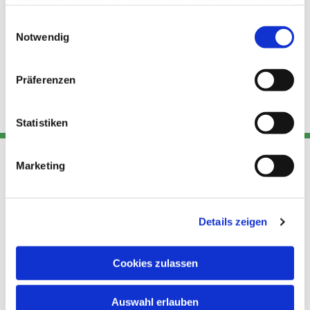
haben oder die sie im Rahmen Ihrer Nutzung der Dienste
gesammelt haben.
Einwilligungsauswahl
Notwendig
Präferenzen
Statistiken
Marketing
Adresse
Kont
Links
Akt
Details zeigen
Katholische
Datensch
Kirchengemeinde Pfarrei
utz
Telefon
Hl. Theresa von Avila Berlin
Cookies zulassen
+49 30
Datensch
Nordost
924 64 28
Leitender Pfarrer - Norbert
utz -
Fax +49
Auswahl erlauben
Pomplun